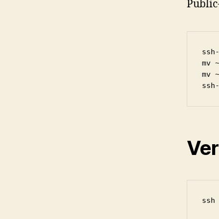
Public
ssh-
mv 
mv ~
ssh
Ver
ssh