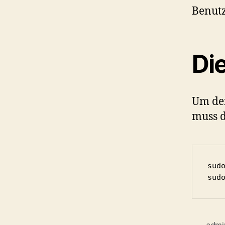
Benut
Die
Um den
muss d
sud
sud
admin