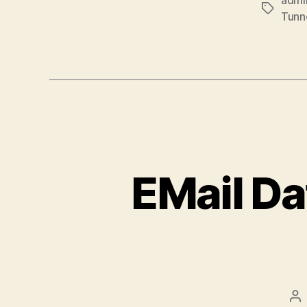
Schlagwö
Tunn
EMail Da
Be