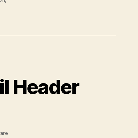
il Header
zu
are