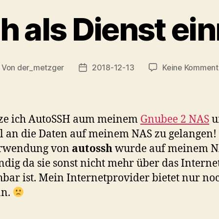
h als Dienst ein
Von
der_metzger
2018-12-13
Keine Komment
itragsautor
Veröffentlichungsdatum
tze ich AutoSSH aum meinem
Gnubee 2 NAS
u
l an die Daten auf meinem NAS zu gelangen!
erwendung von
autossh
wurde auf meinem 
dig da sie sonst nicht mehr über das Interne
hbar ist. Mein Internetprovider bietet nur no
an.