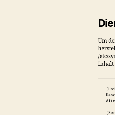
Die
Um den
herste
/etc/s
Inhalt
[Uni
Des
Aft
[Ser