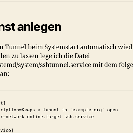
nst anlegen
 Tunnel beim Systemstart automatisch wied
llen zu lassen lege ich die Datei
ystemd/system/sshtunnel.service mit dem fol
 an:
t]

cription=Keeps a tunnel to 'example.org' open

er=network-online.target ssh.service

vice]
