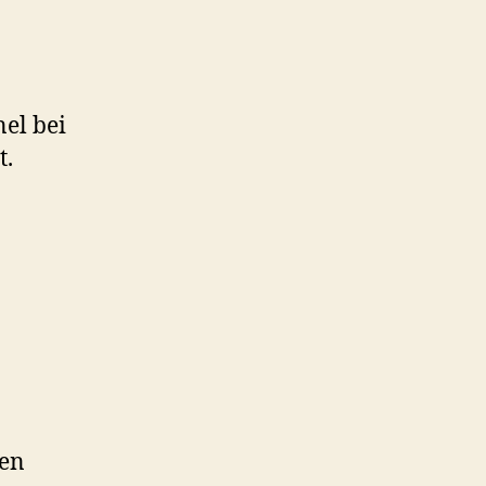
el bei
t.
den