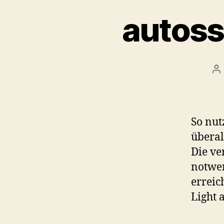
autoss
Be
So nu
überal
Die v
notwen
erreic
Light 