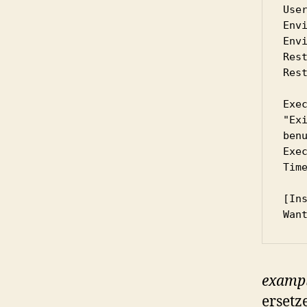
User
Envi
Envi
Rest
Rest
Exec
"Ex
ben
Exec
Time
[Ins
Wan
exampl
ersetz