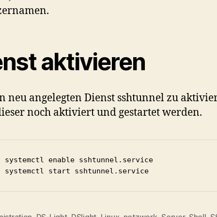
zernamen.
nst aktivieren
 neu angelegten Dienst sshtunnel zu aktivie
ieser noch aktiviert und gestartet werden.
o systemctl enable sshtunnel.service

o systemctl start sshtunnel.service
istration
,
DS-Light
,
DSlight
,
Linux
,
netzwerk
,
Server
,
Shell
,
S