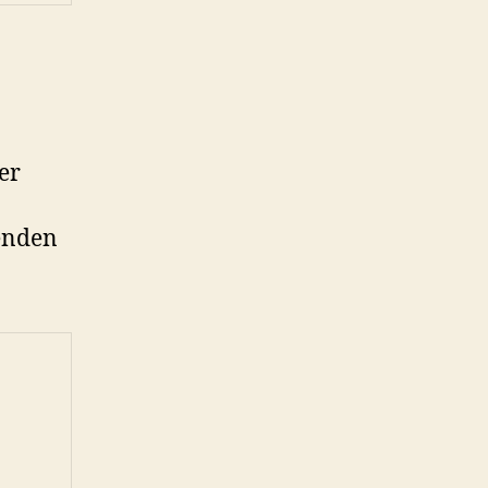
er
genden