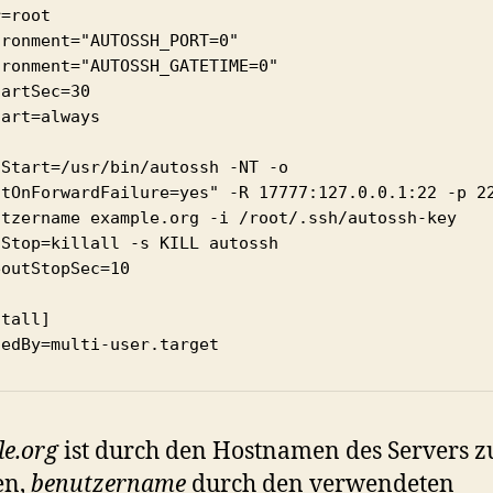
=root

ronment="AUTOSSH_PORT=0"

ronment="AUTOSSH_GATETIME=0"

artSec=30

art=always

Start=/usr/bin/autossh -NT -o 
itOnForwardFailure=yes" -R 17777:127.0.0.1:22 -p 22
utzername example.org -i /root/.ssh/autossh-key

Stop=killall -s KILL autossh

outStopSec=10

tall]

tedBy=multi-user.target
e.org
ist durch den Hostnamen des Servers z
en,
benutzername
durch den verwendeten