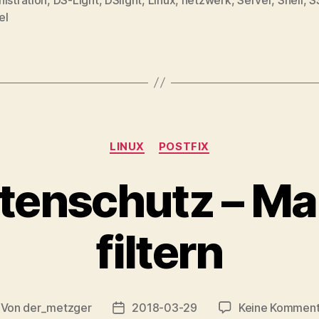
rter
el
Kategorien
LINUX
POSTFIX
tenschutz – Ma
filtern
Von
der_metzger
2018-03-29
Keine Komment
itragsautor
Veröffentlichungsdatum