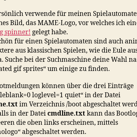
rsönlich verwende für meinen Spielautomate
ches Bild, das MAME-Logo, vor welches ich ei
g spinner!
gelegt habe.
chön für einen Spielautomaten sind auch ani
tere aus klassischen Spielen, wie die Eule au
. Suche bei der Suchmaschine deine Wahl n
ted gif sprites“ um einige zu finden.
otmeldungen können über die drei Einträge
leblank=0 loglevel=1 quiet“ in der Datei
ne.txt
im Verzeichnis /boot abgeschaltet wer
lls in der Datei
cmdline.txt
kann das Bootlog
ren die oben links erscheinen, mittels
nologo“ abgeschaltet werden.