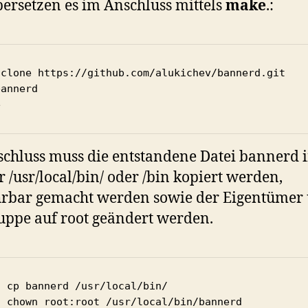
ersetzen es im Anschluss mittels
make
.:
 clone https://github.com/alukichev/bannerd.git

annerd

e
chluss muss die entstandene Datei bannerd 
 /usr/local/bin/ oder /bin kopiert werden,
hrbar gemacht werden sowie der Eigentümer
uppe auf root geändert werden.
 cp bannerd /usr/local/bin/

o chown root:root /usr/local/bin/bannerd
