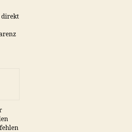
 direkt
arenz
r
den
fehlen