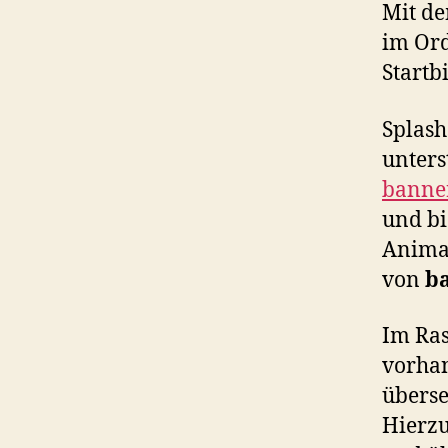
Mit de
im Or
Startb
Splas
unters
banne
und bi
Animat
von
b
Im Ras
vorhan
überse
Hierzu