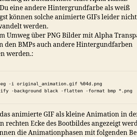
u eine andere Hintergrundfarbe als weiß
gst können solche animierte GIFs leider nicht
andelt werden.
em Umweg über PNG Bilder mit Alpha Transp
n den BMPs auch andere Hintergundfarben
n werden.:
peg -i original_animation.gif %04d.png

rify -background black -flatten -format bmp *.png
as animierte GIF als kleine Animation in de
n rechten Ecke des Bootbildes angezeigt wer
önnen die Animationphasen mit folgenden Be