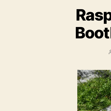
Rasp
Boot