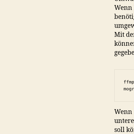
Wenn D
benöti
umgew
Mit d
könne
gegebe
ffm
mog
Wenn d
untere
soll k