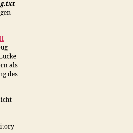
g.txt
ogen-
I
eug
 Lücke
rn als
ng des
icht
itory