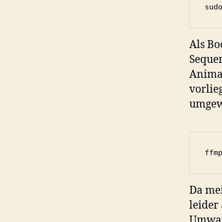
sud
Als Bo
Sequen
Animat
vorlie
umgew
ffm
Da mei
leider
Umwan