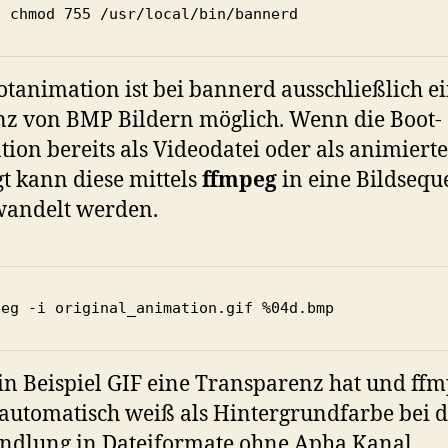
o chmod 755 /usr/local/bin/bannerd
otanimation ist bei bannerd ausschließlich e
z von BMP Bildern möglich. Wenn die Boot-
ion bereits als Videodatei oder als animierte
gt kann diese mittels
ffmpeg
in eine Bildsequ
andelt werden.
peg -i original_animation.gif %04d.bmp
n Beispiel GIF eine Transparenz hat und ff
 automatisch weiß als Hintergrundfarbe bei 
dlung in Dateiformate ohne Apha Kanal.