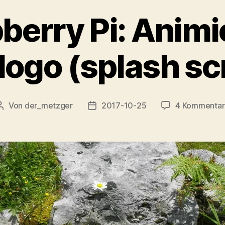
berry Pi: Animi
logo (splash sc
Von
der_metzger
2017-10-25
4 Kommenta
Beitragsautor
Veröffentlichungsdatum