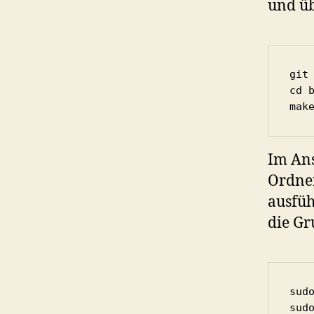
und üb
git
cd b
mak
Im Ans
Ordner
ausfü
die Gr
sudo
sud