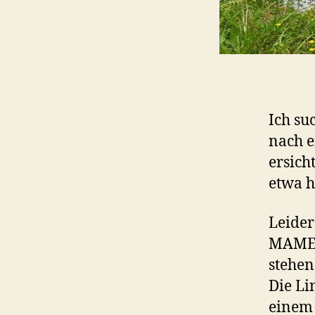
Ich s
nach e
ersich
etwa h
Leider
MAME m
stehen
Die Li
einem 