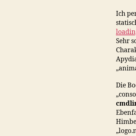
Ich pe
statis
loadin
Sehr s
Charak
Apydia
„anima
Die Bo
„conso
cmdli
Ebenfa
Himbee
„logo.