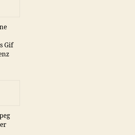
ine
s Gif
enz
mpeg
der