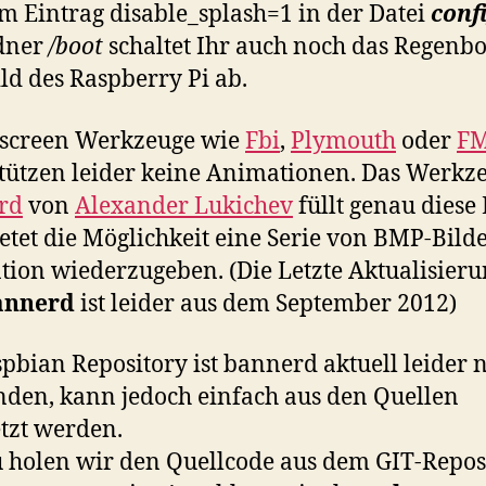
m Eintrag disable_splash=1 in der Datei
confi
dner
/boot
schaltet Ihr auch noch das Regenb
ild des Raspberry Pi ab.
hscreen Werkzeuge wie
Fbi
,
Plymouth
oder
FM
tützen leider keine Animationen. Das Werkz
rd
von
Alexander Lukichev
füllt genau diese
etet die Möglichkeit eine Serie von BMP-Bilde
ion wiederzugeben. (Die Letzte Aktualisieru
annerd
ist leider aus dem September 2012)
pbian Repository ist bannerd aktuell leider n
den, kann jedoch einfach aus den Quellen
tzt werden.
 holen wir den Quellcode aus dem GIT-Repos