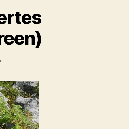
ertes
reen)
zu
re
Raspberry
Pi:
Animiertes
Bootlogo
(splash
screen)