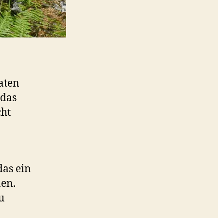
aten
 das
cht
as ein
nen.
u