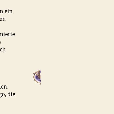
n ein
nen
mierte
s
ach
den.
o, die