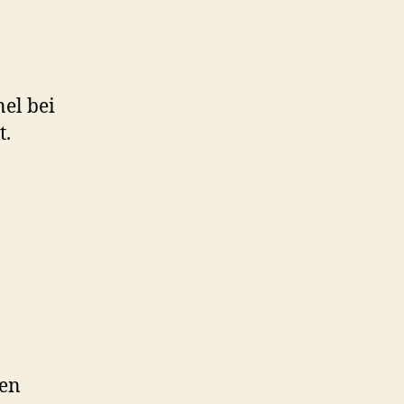
el bei
t.
den