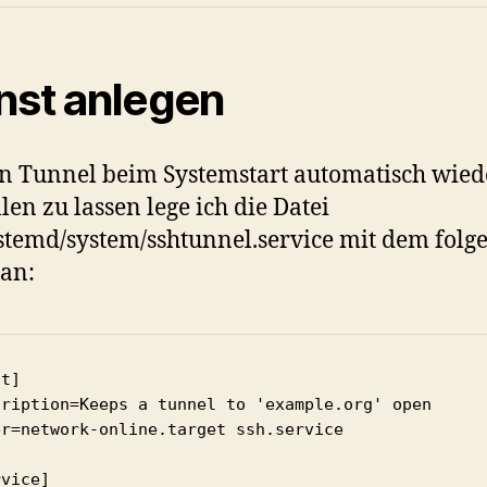
nst anlegen
 Tunnel beim Systemstart automatisch wied
llen zu lassen lege ich die Datei
ystemd/system/sshtunnel.service mit dem fol
 an:
t]

cription=Keeps a tunnel to 'example.org' open

er=network-online.target ssh.service

vice]
