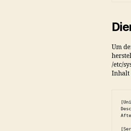
Die
Um den
herste
/etc/s
Inhalt
[Uni
Des
Aft
[Ser