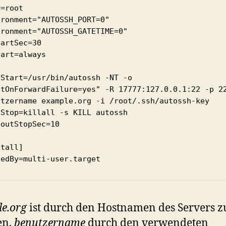
=root

ronment="AUTOSSH_PORT=0"

ronment="AUTOSSH_GATETIME=0"

artSec=30

art=always

Start=/usr/bin/autossh -NT -o 
itOnForwardFailure=yes" -R 17777:127.0.0.1:22 -p 22
utzername example.org -i /root/.ssh/autossh-key

Stop=killall -s KILL autossh

outStopSec=10

tall]

tedBy=multi-user.target
e.org
ist durch den Hostnamen des Servers z
en,
benutzername
durch den verwendeten