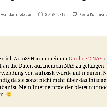
Von
der_metzger
2018-12-13
Keine Komment
itragsautor
Veröffentlichungsdatum
tze ich AutoSSH aum meinem
Gnubee 2 NAS
u
l an die Daten auf meinem NAS zu gelangen!
erwendung von
autossh
wurde auf meinem 
dig da sie sonst nicht mehr über das Interne
hbar ist. Mein Internetprovider bietet nur no
an.