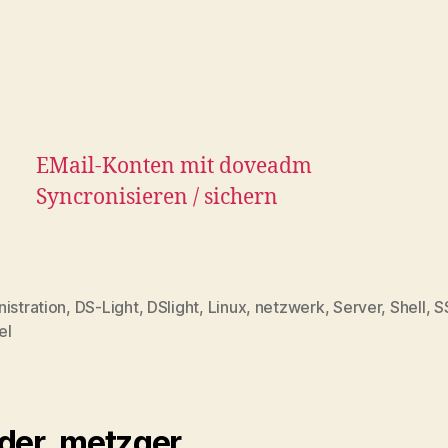
EMail-Konten mit doveadm
Syncronisieren / sichern
istration
,
DS-Light
,
DSlight
,
Linux
,
netzwerk
,
Server
,
Shell
,
S
rter
el
der_metzger