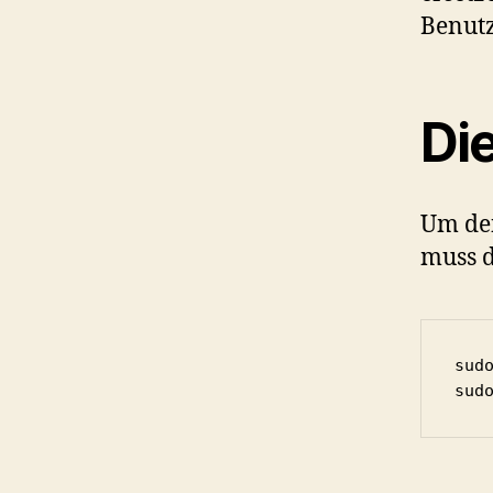
Benut
Die
Um den
muss d
sud
sud