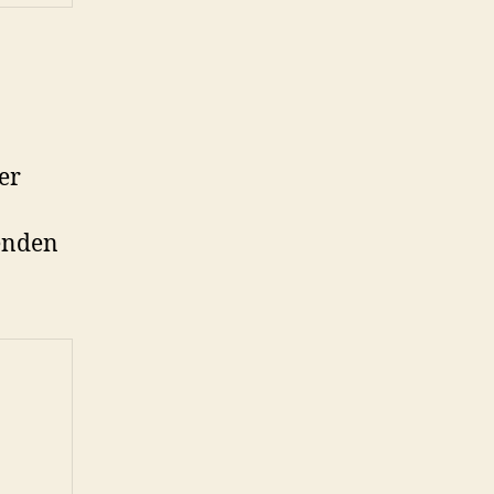
er
genden