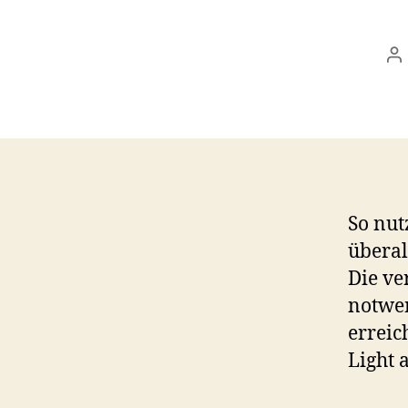
Be
So nu
überal
Die v
notwen
erreic
Light 