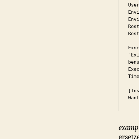
User
Envi
Envi
Rest
Rest
Exec
"Ex
ben
Exec
Time
[Ins
Wan
exampl
ersetz