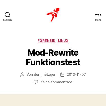
Suchen
Menü
Loteks
Kategorien
FORENSIK
LINUX
Mod-Rewrite
Funktionstest
Von
der_metzger
2013-11-07
Beitragsautor
Veröffentlichungsdatum
zu
Keine Kommentare
Mod-
Rewrite
Funktionstest