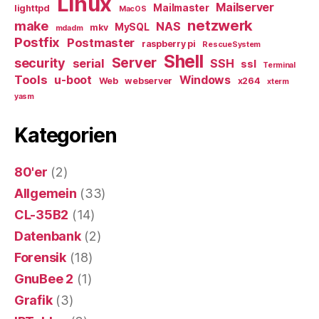
Linux
Mailserver
Mailmaster
lighttpd
MacOS
netzwerk
make
NAS
MySQL
mkv
mdadm
Postfix
Postmaster
raspberry pi
RescueSystem
Shell
Server
security
serial
SSH
ssl
Terminal
Tools
u-boot
Windows
Web
webserver
x264
xterm
yasm
Kategorien
80'er
(2)
Allgemein
(33)
CL-35B2
(14)
Datenbank
(2)
Forensik
(18)
GnuBee 2
(1)
Grafik
(3)