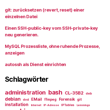
git: zurücksetzen (revert, reset) einer
einzelnen Datei
Einen SSH-public-key vom SSH-private-key
neu generieren.
MySQL Prozessliste, ohne ruhende Prozesse,
anzeigen
autossh als Dienst einrichten
Schlagwörter
bash
administration
CL-35B2
deb
debian
EMail
Forensik
ffmpeg
git
dvd
installation
IPTables
Internet
IP-Adresse
Lemmings