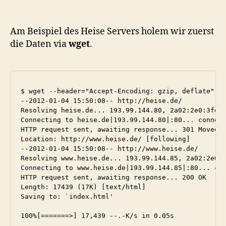
Am Beispiel des Heise Servers holem wir zuerst
die Daten via
wget
.
$ wget --header="Accept-Encoding: gzip, deflate" ht
--2012-01-04 15:50:08-- http://heise.de/

Resolving heise.de... 193.99.144.80, 2a02:2e0:3fe:1
Connecting to heise.de|193.99.144.80|:80... connect
HTTP request sent, awaiting response... 301 Moved P
Location: http://www.heise.de/ [following]

--2012-01-04 15:50:08-- http://www.heise.de/

Resolving www.heise.de... 193.99.144.85, 2a02:2e0:3
Connecting to www.heise.de|193.99.144.85|:80... con
HTTP request sent, awaiting response... 200 OK

Length: 17439 (17K) [text/html]

Saving to: `index.html'

100%[=======>] 17,439 --.-K/s in 0.05s
