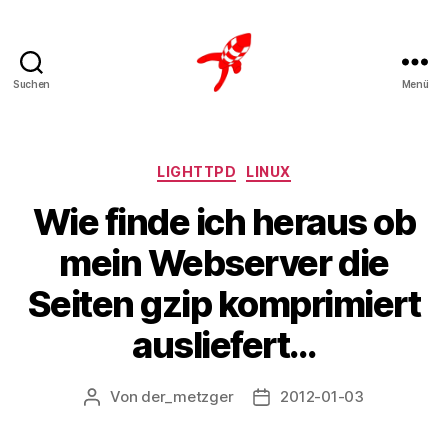
Suchen
Menü
Loteks
Kategorien
LIGHTTPD
LINUX
Wie finde ich heraus ob
mein Webserver die
Seiten gzip komprimiert
ausliefert…
Von
der_metzger
2012-01-03
Beitragsautor
Veröffentlichungsdatum