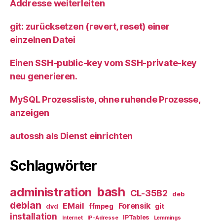
Addresse weiterleiten
git: zurücksetzen (revert, reset) einer
einzelnen Datei
Einen SSH-public-key vom SSH-private-key
neu generieren.
MySQL Prozessliste, ohne ruhende Prozesse,
anzeigen
autossh als Dienst einrichten
Schlagwörter
bash
administration
CL-35B2
deb
debian
EMail
Forensik
ffmpeg
git
dvd
installation
IPTables
Internet
IP-Adresse
Lemmings