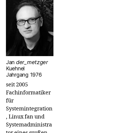
Jan
der_metzger
Kuehnel
Jahrgang 1976
seit 2005
Fachinformatiker
für
Systemintegration
, Linux fan und
Systemadministra
tor eines großen