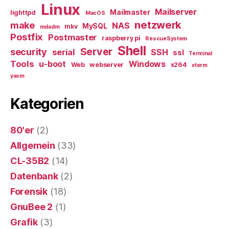
Linux
Mailserver
Mailmaster
lighttpd
MacOS
netzwerk
make
NAS
MySQL
mkv
mdadm
Postfix
Postmaster
raspberry pi
RescueSystem
Shell
Server
security
serial
SSH
ssl
Terminal
Tools
u-boot
Windows
Web
webserver
x264
xterm
yasm
Kategorien
80'er
(2)
Allgemein
(33)
CL-35B2
(14)
Datenbank
(2)
Forensik
(18)
GnuBee 2
(1)
Grafik
(3)