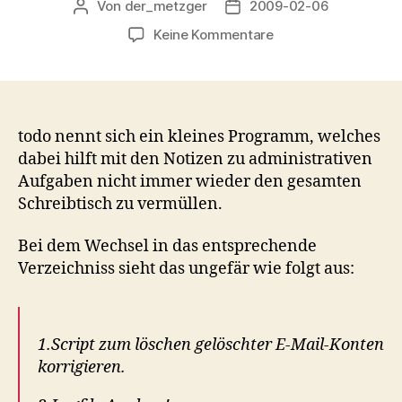
Von
der_metzger
2009-02-06
Beitragsautor
Veröffentlichungsdatum
zu
Keine Kommentare
todo,
Gedächtnisstütze
für
den
Administrator…
todo nennt sich ein kleines Programm, welches
dabei hilft mit den Notizen zu administrativen
Aufgaben nicht immer wieder den gesamten
Schreibtisch zu vermüllen.
Bei dem Wechsel in das entsprechende
Verzeichniss sieht das ungefär wie folgt aus:
1.Script zum löschen gelöschter E-Mail-Konten
korrigieren.