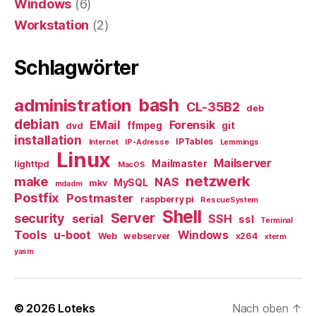
Windows
(6)
Workstation
(2)
Schlagwörter
bash
administration
CL-35B2
deb
debian
EMail
Forensik
ffmpeg
git
dvd
installation
IPTables
Internet
IP-Adresse
Lemmings
Linux
Mailserver
Mailmaster
lighttpd
MacOS
netzwerk
make
NAS
MySQL
mkv
mdadm
Postfix
Postmaster
raspberry pi
RescueSystem
Shell
Server
security
serial
SSH
ssl
Terminal
Tools
u-boot
Windows
Web
webserver
x264
xterm
yasm
© 2026
Loteks
Nach oben
↑