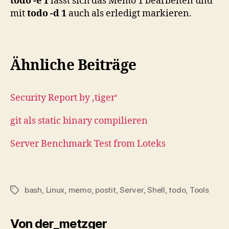
todo -e 1
lässt sich das Memo 1 bearbeiten und
mit
todo -d 1
auch als erledigt markieren.
Ähnliche Beiträge
Security Report by ‚tiger‘
git als static binary compilieren
Server Benchmark Test from Loteks
bash
,
Linux
,
memo
,
postit
,
Server
,
Shell
,
todo
,
Tools
Schlagwörter
Von der_metzger