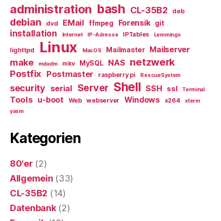
bash
administration
CL-35B2
deb
debian
EMail
Forensik
ffmpeg
git
dvd
installation
IPTables
Internet
IP-Adresse
Lemmings
Linux
Mailserver
Mailmaster
lighttpd
MacOS
netzwerk
make
NAS
MySQL
mkv
mdadm
Postfix
Postmaster
raspberry pi
RescueSystem
Shell
Server
security
serial
SSH
ssl
Terminal
Tools
u-boot
Windows
Web
webserver
x264
xterm
yasm
Kategorien
80'er
(2)
Allgemein
(33)
CL-35B2
(14)
Datenbank
(2)