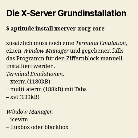
server-
minimal
Die X-Server Grundinstallation
$ aptitude install xserver-xorg-core
zusätzlich muss noch eine
Terminal Emulation
,
einen
Window Manager
und gegebenen falls
das Programm für den Ziffernblock manuell
installiert werden.
Terminal Emulationen
:
– xterm (1180kB)
– multi-aterm (188kB) mit Tabs
– xvt (139kB)
Window Manager
:
– icewm
– fluxbox oder blackbox