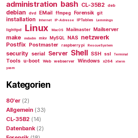
bash
administration
CL-35B2
deb
debian
EMail
Forensik
ffmpeg
git
dvd
installation
IPTables
Internet
IP-Adresse
Lemmings
Linux
Mailserver
Mailmaster
lighttpd
MacOS
netzwerk
make
NAS
MySQL
mkv
mdadm
Postfix
Postmaster
raspberry pi
RescueSystem
Shell
Server
security
serial
SSH
ssl
Terminal
Tools
u-boot
Windows
Web
webserver
x264
xterm
yasm
Kategorien
80'er
(2)
Allgemein
(33)
CL-35B2
(14)
Datenbank
(2)
Forensik
(18)