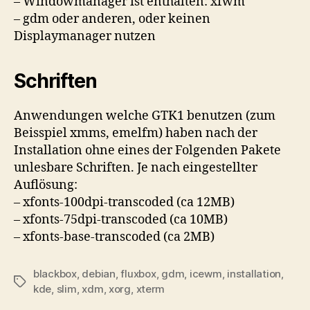
– Windowmanager ist enthalten: xfwm
– gdm oder anderen, oder keinen
Displaymanager nutzen
Schriften
Anwendungen welche GTK1 benutzen (zum
Beisspiel xmms, emelfm) haben nach der
Installation ohne eines der Folgenden Pakete
unlesbare Schriften. Je nach eingestellter
Auflösung:
– xfonts-100dpi-transcoded (ca 12MB)
– xfonts-75dpi-transcoded (ca 10MB)
– xfonts-base-transcoded (ca 2MB)
blackbox
,
debian
,
fluxbox
,
gdm
,
icewm
,
installation
,
Schlagwörter
kde
,
slim
,
xdm
,
xorg
,
xterm