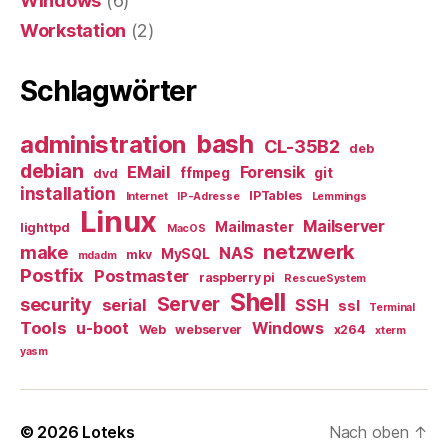
Windows
(6)
Workstation
(2)
Schlagwörter
bash
administration
CL-35B2
deb
debian
EMail
Forensik
ffmpeg
git
dvd
installation
IPTables
Internet
IP-Adresse
Lemmings
Linux
Mailserver
Mailmaster
lighttpd
MacOS
netzwerk
make
NAS
MySQL
mkv
mdadm
Postfix
Postmaster
raspberry pi
RescueSystem
Shell
Server
security
serial
SSH
ssl
Terminal
Tools
u-boot
Windows
Web
webserver
x264
xterm
yasm
© 2026
Loteks
Nach oben
↑