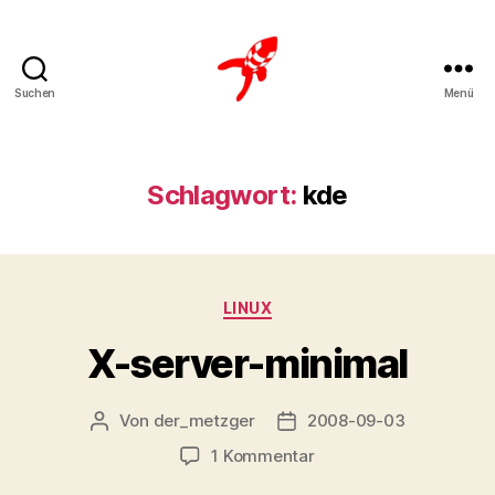
Suchen
Menü
Loteks
Schlagwort:
kde
Kategorien
LINUX
X-server-minimal
Von
der_metzger
2008-09-03
Beitragsautor
Veröffentlichungsdatum
zu
1 Kommentar
X-