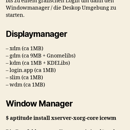
bis zu einem grafischen Login um dann den
Windowmanager / die Deskop Umgebung zu
starten.
Displaymanager
– xdm (ca 1MB)
– gdm (ca 9MB + Gnomelibs)
– kdm (ca 1MB + KDELibs)
– login.app (ca 1MB)
– slim (ca 1MB)
– wdm (ca 1MB)
Window Manager
$ aptitude install xserver-xorg-core icewm