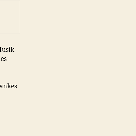
Musik
les
lankes