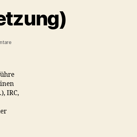
etzung)
zu
ntare
Minimalsystem
(Fortsetzung)
führe
einen
), IRC,
der