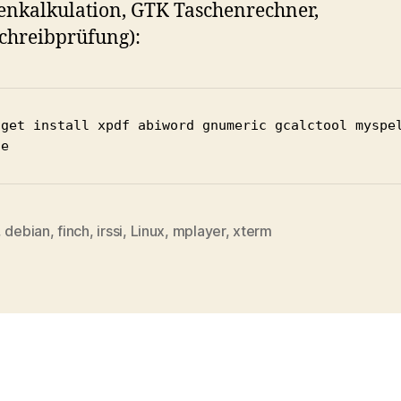
enkalkulation, GTK Taschenrechner,
chreibprüfung):
-get install xpdf abiword gnumeric gcalctool myspe
de
,
debian
,
finch
,
irssi
,
Linux
,
mplayer
,
xterm
rter