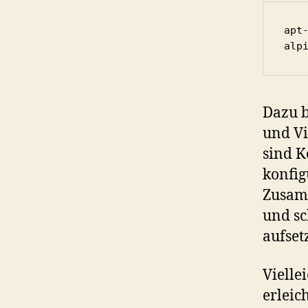
apt
alp
Dazu b
und Vi
sind K
konfig
Zusamm
und sc
aufset
Vielle
erleic