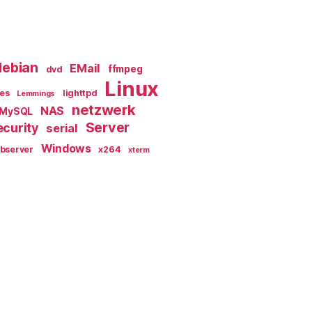
debian
EMail
ffmpeg
dvd
Linux
les
lighttpd
Lemmings
netzwerk
NAS
MySQL
Server
ecurity
serial
Windows
bserver
x264
xterm