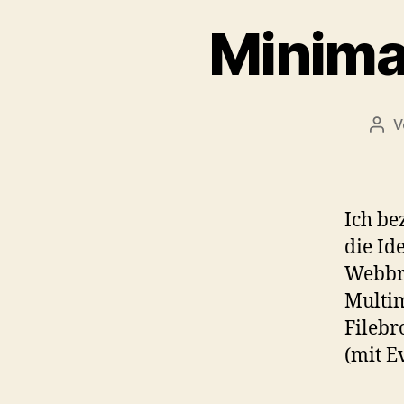
Minima
V
Beit
Ich be
die Id
Webbro
Multim
Filebr
(mit E