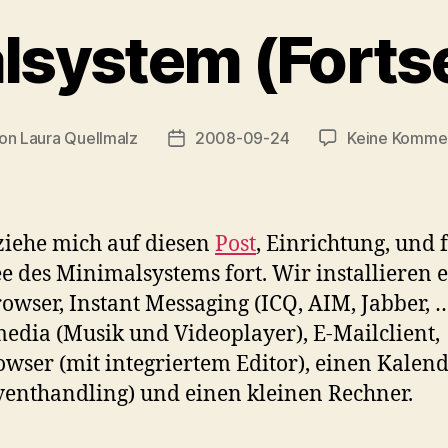
lsystem (Forts
on
Laura Quellmalz
2008-09-24
Keine Komme
ragsautor
Veröffentlichungsdatum
ziehe mich auf diesen
Post
, Einrichtung, und 
ee des Minimalsystems fort. Wir installieren 
wser, Instant Messaging (ICQ, AIM, Jabber, …
edia (Musik und Videoplayer), E-Mailclient,
owser (mit integriertem Editor), einen Kalen
venthandling) und einen kleinen Rechner.