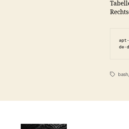
Tabell
Rechts
apt
de-
bash
Schlagwö