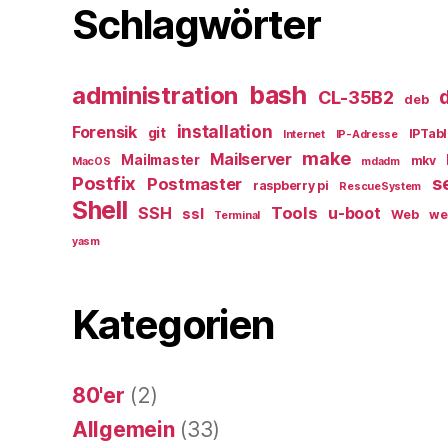
Schlagwörter
bash
administration
CL-35B2
deb
installation
Forensik
git
IPTab
Internet
IP-Adresse
make
Mailserver
Mailmaster
mkv
MacOS
mdadm
Postfix
s
Postmaster
raspberry pi
RescueSystem
Shell
Tools
SSH
u-boot
ssl
Web
we
Terminal
yasm
Kategorien
80'er
(2)
Allgemein
(33)