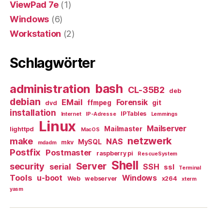
ViewPad 7e
(1)
Windows
(6)
Workstation
(2)
Schlagwörter
bash
administration
CL-35B2
deb
debian
EMail
Forensik
ffmpeg
git
dvd
installation
IPTables
Internet
IP-Adresse
Lemmings
Linux
Mailserver
Mailmaster
lighttpd
MacOS
netzwerk
make
NAS
MySQL
mkv
mdadm
Postfix
Postmaster
raspberry pi
RescueSystem
Shell
Server
security
serial
SSH
ssl
Terminal
Tools
u-boot
Windows
Web
webserver
x264
xterm
yasm