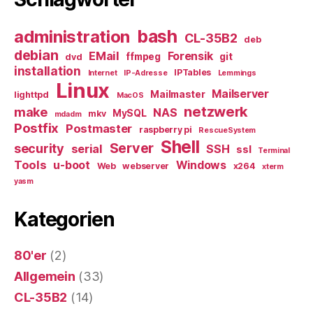
bash
administration
CL-35B2
deb
debian
EMail
Forensik
ffmpeg
git
dvd
installation
IPTables
Internet
IP-Adresse
Lemmings
Linux
Mailserver
Mailmaster
lighttpd
MacOS
netzwerk
make
NAS
MySQL
mkv
mdadm
Postfix
Postmaster
raspberry pi
RescueSystem
Shell
Server
security
serial
SSH
ssl
Terminal
Tools
u-boot
Windows
Web
webserver
x264
xterm
yasm
Kategorien
80'er
(2)
Allgemein
(33)
CL-35B2
(14)