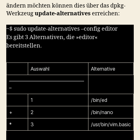
ändern möchten können dies über das dpkg-
Werkzeug
update-alternatives
erreichen:
~$ sudo update-alternatives –config editor
Es gibt 3 Alternativen, die »editor«
bereitstellen.
Auswahl
Alternative
———————————————
–
1
/bin/ed
+
2
/bin/nano
*
3
/usr/bin/vim.basic