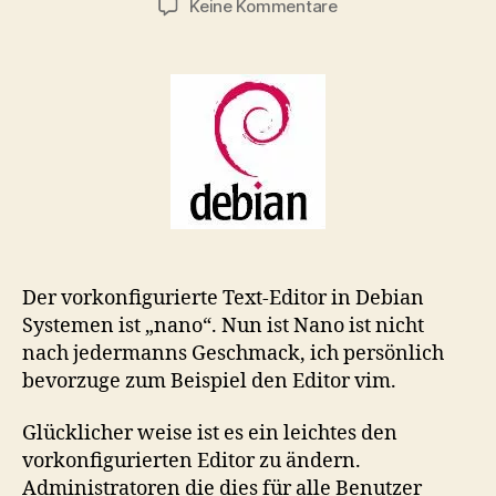
zu
Keine Kommentare
Den
Debian
Editor
ändern…
Der vorkonfigurierte Text-Editor in Debian
Systemen ist „nano“. Nun ist Nano ist nicht
nach jedermanns Geschmack, ich persönlich
bevorzuge zum Beispiel den Editor vim.
Glücklicher weise ist es ein leichtes den
vorkonfigurierten Editor zu ändern.
Administratoren die dies für alle Benutzer