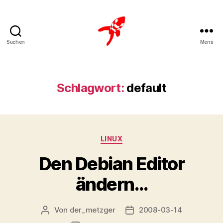
Suchen
Menü
Loteks
Schlagwort:
default
Kategorien
LINUX
Den Debian Editor
ändern…
Von
der_metzger
2008-03-14
Beitragsautor
Veröffentlichungsdatum