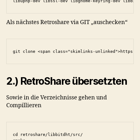
libupnp-dev libssl-dev libgnome-keyring-dev libbz2
Als nächstes Retroshare via GIT „auschecken“
git clone <span class="skimlinks-unlinked">https:/
2.) RetroShare übersetzten
Sowie in die Verzeichnisse gehen und
Compillieren
cd retroshare/libbitdht/src/
