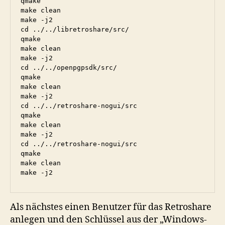
qmake

make clean

make -j2

cd ../../libretroshare/src/

qmake

make clean

make -j2

cd ../../openpgpsdk/src/

qmake

make clean

make -j2

cd ../../retroshare-nogui/src

qmake

make clean

make -j2

cd ../../retroshare-nogui/src

qmake

make clean

make -j2
Als nächstes einen Benutzer für das Retroshare
anlegen und den Schlüssel aus der „Windows-