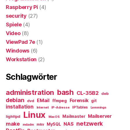
Raspberry Pi
(4)
security
(27)
Spiele
(4)
Video
(8)
ViewPad 7e
(1)
Windows
(6)
Workstation
(2)
Schlagwörter
bash
administration
CL-35B2
deb
debian
EMail
Forensik
ffmpeg
git
dvd
installation
IPTables
Internet
IP-Adresse
Lemmings
Linux
Mailserver
Mailmaster
lighttpd
MacOS
netzwerk
make
NAS
MySQL
mkv
mdadm