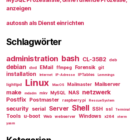
anzeigen
autossh als Dienst einrichten
Schlagwörter
bash
administration
CL-35B2
deb
debian
EMail
Forensik
ffmpeg
git
dvd
installation
IPTables
Internet
IP-Adresse
Lemmings
Linux
Mailserver
Mailmaster
lighttpd
MacOS
netzwerk
make
NAS
MySQL
mkv
mdadm
Postfix
Postmaster
raspberry pi
RescueSystem
Shell
Server
security
serial
SSH
ssl
Terminal
Tools
u-boot
Windows
Web
webserver
x264
xterm
yasm