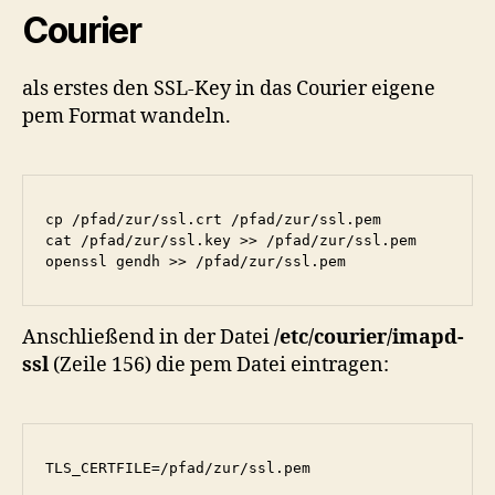
Courier
als erstes den SSL-Key in das Courier eigene
pem Format wandeln.
cp /pfad/zur/ssl.crt /pfad/zur/ssl.pem

cat /pfad/zur/ssl.key >> /pfad/zur/ssl.pem

openssl gendh >> /pfad/zur/ssl.pem
Anschließend in der Datei
/etc/courier/imapd-
ssl
(Zeile 156) die pem Datei eintragen:
TLS_CERTFILE=/pfad/zur/ssl.pem