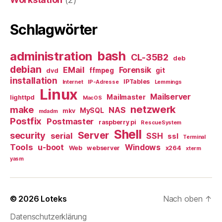
Schlagwörter
bash
administration
CL-35B2
deb
debian
EMail
Forensik
ffmpeg
git
dvd
installation
IPTables
Internet
IP-Adresse
Lemmings
Linux
Mailserver
Mailmaster
lighttpd
MacOS
netzwerk
make
NAS
MySQL
mkv
mdadm
Postfix
Postmaster
raspberry pi
RescueSystem
Shell
Server
security
serial
SSH
ssl
Terminal
Tools
u-boot
Windows
Web
webserver
x264
xterm
yasm
© 2026
Loteks
Nach oben
↑
Datenschutzerklärung