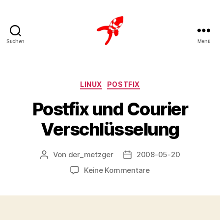
Suchen
Menü
Loteks
Kategorien
LINUX
POSTFIX
Postfix und Courier
Verschlüsselung
Von
der_metzger
2008-05-20
Beitragsautor
Veröffentlichungsdatum
zu
Keine Kommentare
Postfix
und
Courier
Verschlüsselung