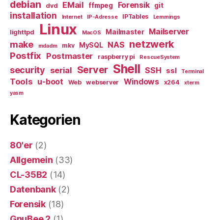
debian
EMail
Forensik
ffmpeg
git
dvd
installation
IPTables
Internet
IP-Adresse
Lemmings
Linux
Mailserver
Mailmaster
lighttpd
MacOS
netzwerk
make
NAS
MySQL
mkv
mdadm
Postfix
Postmaster
raspberry pi
RescueSystem
Shell
Server
security
serial
SSH
ssl
Terminal
Tools
u-boot
Windows
Web
webserver
x264
xterm
yasm
Kategorien
80'er
(2)
Allgemein
(33)
CL-35B2
(14)
Datenbank
(2)
Forensik
(18)
GnuBee 2
(1)