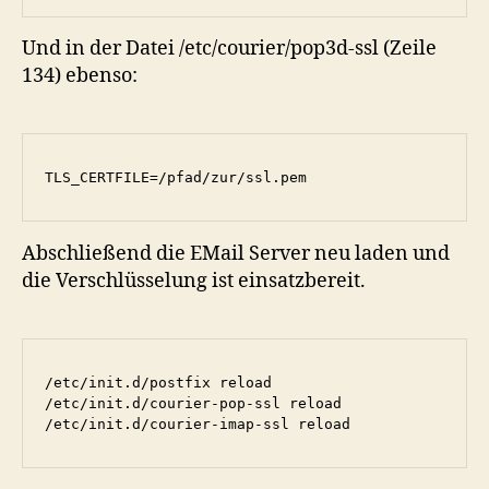
Und in der Datei /etc/courier/pop3d-ssl (Zeile
134) ebenso:
TLS_CERTFILE=/pfad/zur/ssl.pem
Abschließend die EMail Server neu laden und
die Verschlüsselung ist einsatzbereit.
/etc/init.d/postfix reload

/etc/init.d/courier-pop-ssl reload

/etc/init.d/courier-imap-ssl reload