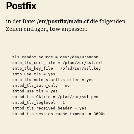
Postfix
in der Datei
/etc/postfix/main.cf
die folgenden
Zeilen einfügen, bzw anpassen:
tls_random_source = dev:/dev/urandom

smtp_tls_cert_file = /pfad/zur/ssl.crt

smtp_tls_key_file = /pfad/zur/ssl.key

smtp_use_tls = yes

smtp_tls_note_starttls_offer = yes

smtpd_tls_auth_only = no

smtpd_use_tls = yes

smtpd_tls_CAfile = /pfad/zur/ssl.pem

smtpd_tls_loglevel = 1

smtpd_tls_received_header = yes

smtpd_tls_session_cache_timeout = 3600s