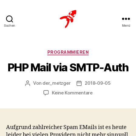
Suchen
Menü
Loteks
Kategorien
PROGRAMMIEREN
PHP Mail via SMTP-Auth
Von
der_metzger
2018-09-05
Beitragsautor
Veröffentlichungsdatum
zu
Keine Kommentare
PHP
Mail
via
SMTP-
Auth
Aufgrund zahlreicher Spam EMails ist es heute
leider bei vielen Providern nicht mehr sinnvoll