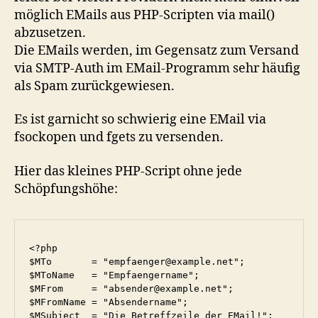
möglich EMails aus PHP-Scripten via mail()
abzusetzen.
Die EMails werden, im Gegensatz zum Versand
via SMTP-Auth im EMail-Programm sehr häufig
als Spam zurückgewiesen.
Es ist garnicht so schwierig eine EMail via
fsockopen und fgets zu versenden.
Hier das kleines PHP-Script ohne jede
Schöpfungshöhe:
<?php

$MTo       = "empfaenger@example.net";

$MToName   = "Empfaengername";

$MFrom     = "absender@example.net";

$MFromName = "Absendername";

$MSubject  = "Die Betreffzeile der EMail!";
