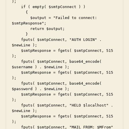
);

    if ( empty( $smtpConnect ) )

      {

        $output = "Failed to connect: 
$smtpResponse";

        return $output;

      }

    fputs( $smtpConnect, "AUTH LOGIN" . 
$newLine );

    $smtpResponse = fgets( $smtpConnect, 515 
);

    fputs( $smtpConnect, base64_encode( 
$username ) . $newLine );

    $smtpResponse = fgets( $smtpConnect, 515 
);

    fputs( $smtpConnect, base64_encode( 
$password ) . $newLine );

    $smtpResponse = fgets( $smtpConnect, 515 
);

    fputs( $smtpConnect, "HELO $localhost" . 
$newLine );

    $smtpResponse = fgets( $smtpConnect, 515 
);

    fputs( $smtpConnect, "MAIL FROM: $MFrom" 