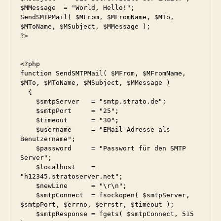
$MMessage  = "World, Hello!";

SendSMTPMail( $MFrom, $MFromName, $MTo, 
$MToName, $MSubject, $MMessage );

?>

<?php

function SendSMTPMail( $MFrom, $MFromName, 
$MTo, $MToName, $MSubject, $MMessage )

  {

    $smtpServer   = "smtp.strato.de";

    $smtpPort     = "25";

    $timeout      = "30";

    $username     = "EMail-Adresse als 
Benutzername";

    $password     = "Passwort für den SMTP 
Server";

    $localhost    = 
"h12345.stratoserver.net";

    $newLine      = "\r\n";

    $smtpConnect  = fsockopen( $smtpServer, 
$smtpPort, $errno, $errstr, $timeout );

    $smtpResponse = fgets( $smtpConnect, 515 