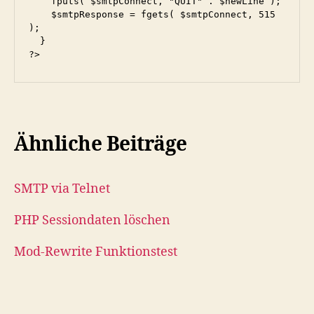
    fputs( $smtpConnect, "QUIT" . $newLine );

    $smtpResponse = fgets( $smtpConnect, 515 
);

  }

?>
Ähnliche Beiträge
SMTP via Telnet
PHP Sessiondaten löschen
Mod-Rewrite Funktionstest