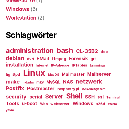
ViewPad 7e
(1)
Windows
(6)
Workstation
(2)
Schlagwörter
bash
administration
CL-35B2
deb
debian
EMail
Forensik
ffmpeg
git
dvd
installation
IPTables
Internet
IP-Adresse
Lemmings
Linux
Mailserver
Mailmaster
lighttpd
MacOS
netzwerk
make
NAS
MySQL
mkv
mdadm
Postfix
Postmaster
raspberry pi
RescueSystem
Shell
Server
security
serial
SSH
ssl
Terminal
Tools
u-boot
Windows
Web
webserver
x264
xterm
yasm