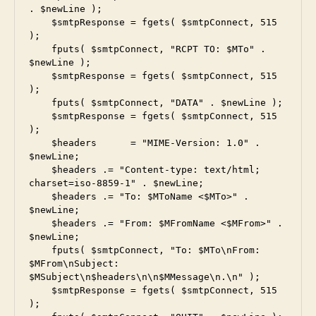
. $newLine );

    $smtpResponse = fgets( $smtpConnect, 515 
);

    fputs( $smtpConnect, "RCPT TO: $MTo" . 
$newLine );

    $smtpResponse = fgets( $smtpConnect, 515 
);

    fputs( $smtpConnect, "DATA" . $newLine );

    $smtpResponse = fgets( $smtpConnect, 515 
);

    $headers      = "MIME-Version: 1.0" . 
$newLine;

    $headers .= "Content-type: text/html; 
charset=iso-8859-1" . $newLine;

    $headers .= "To: $MToName <$MTo>" . 
$newLine;

    $headers .= "From: $MFromName <$MFrom>" . 
$newLine;

    fputs( $smtpConnect, "To: $MTo\nFrom: 
$MFrom\nSubject: 
$MSubject\n$headers\n\n$MMessage\n.\n" );

    $smtpResponse = fgets( $smtpConnect, 515 
);
