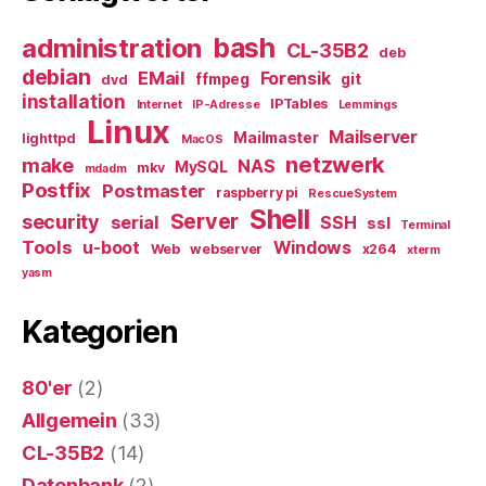
bash
administration
CL-35B2
deb
debian
EMail
Forensik
ffmpeg
git
dvd
installation
IPTables
Internet
IP-Adresse
Lemmings
Linux
Mailserver
Mailmaster
lighttpd
MacOS
netzwerk
make
NAS
MySQL
mkv
mdadm
Postfix
Postmaster
raspberry pi
RescueSystem
Shell
Server
security
serial
SSH
ssl
Terminal
Tools
u-boot
Windows
Web
webserver
x264
xterm
yasm
Kategorien
80'er
(2)
Allgemein
(33)
CL-35B2
(14)
Datenbank
(2)