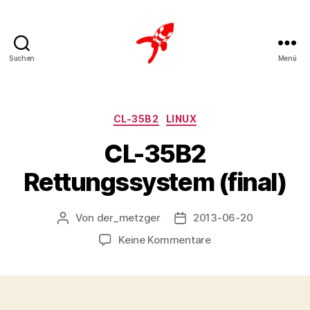
Suchen
Menü
Loteks
Kategorien
CL-35B2
LINUX
CL-35B2
Rettungssystem (final)
Von
der_metzger
2013-06-20
Beitragsautor
Veröffentlichungsdatum
zu
Keine Kommentare
CL-
35B2
Rettungssystem
(final)