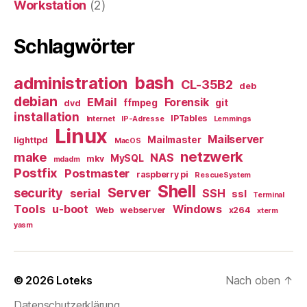
Workstation
(2)
Schlagwörter
bash
administration
CL-35B2
deb
debian
EMail
Forensik
ffmpeg
git
dvd
installation
IPTables
Internet
IP-Adresse
Lemmings
Linux
Mailserver
Mailmaster
lighttpd
MacOS
netzwerk
make
NAS
MySQL
mkv
mdadm
Postfix
Postmaster
raspberry pi
RescueSystem
Shell
Server
security
serial
SSH
ssl
Terminal
Tools
u-boot
Windows
Web
webserver
x264
xterm
yasm
© 2026
Loteks
Nach oben
↑
Datenschutzerklärung