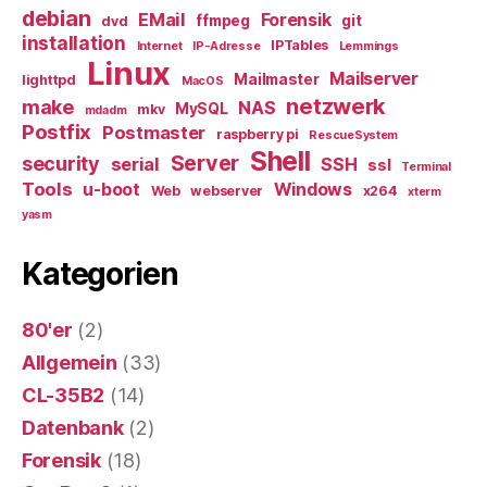
debian
EMail
Forensik
ffmpeg
git
dvd
installation
IPTables
Internet
IP-Adresse
Lemmings
Linux
Mailserver
Mailmaster
lighttpd
MacOS
netzwerk
make
NAS
MySQL
mkv
mdadm
Postfix
Postmaster
raspberry pi
RescueSystem
Shell
Server
security
serial
SSH
ssl
Terminal
Tools
u-boot
Windows
Web
webserver
x264
xterm
yasm
Kategorien
80'er
(2)
Allgemein
(33)
CL-35B2
(14)
Datenbank
(2)
Forensik
(18)