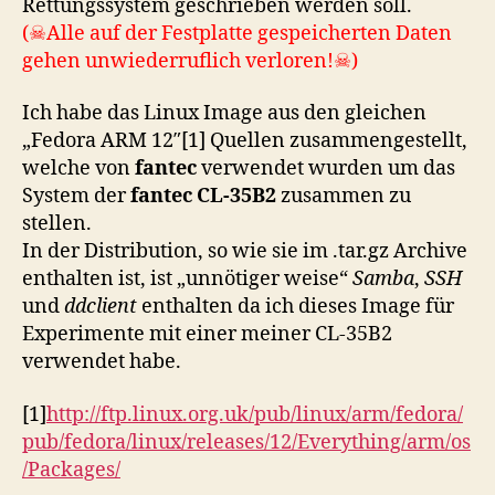
Rettungssystem geschrieben werden soll.
(☠Alle auf der Festplatte gespeicherten Daten
gehen unwiederruflich verloren!☠)
Ich habe das Linux Image aus den gleichen
„Fedora ARM 12″[1] Quellen zusammengestellt,
welche von
fantec
verwendet wurden um das
System der
fantec CL-35B2
zusammen zu
stellen.
In der Distribution, so wie sie im .tar.gz Archive
enthalten ist, ist „unnötiger weise“
Samba
,
SSH
und
ddclient
enthalten da ich dieses Image für
Experimente mit einer meiner CL-35B2
verwendet habe.
[1]
http://ftp.linux.org.uk/pub/linux/arm/fedora/
pub/fedora/linux/releases/12/Everything/arm/os
/Packages/