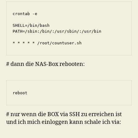
crontab -e

SHELL=/bin/bash

PATH=/sbin:/bin/:/usr/sbin/:/usr/bin

* * * * * /root/countuser.sh
# dann die NAS-Box rebooten:
reboot
# nur wenn die BOX via SSH zu erreichen ist
und ich mich einloggen kann schale ich via: