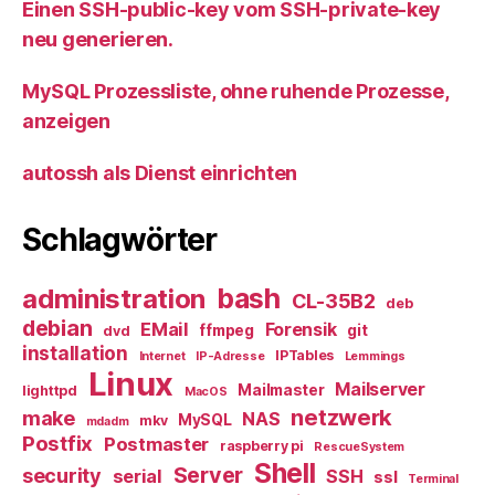
Einen SSH-public-key vom SSH-private-key
neu generieren.
MySQL Prozessliste, ohne ruhende Prozesse,
anzeigen
autossh als Dienst einrichten
Schlagwörter
bash
administration
CL-35B2
deb
debian
EMail
Forensik
ffmpeg
git
dvd
installation
IPTables
Internet
IP-Adresse
Lemmings
Linux
Mailserver
Mailmaster
lighttpd
MacOS
netzwerk
make
NAS
MySQL
mkv
mdadm
Postfix
Postmaster
raspberry pi
RescueSystem
Shell
Server
security
serial
SSH
ssl
Terminal