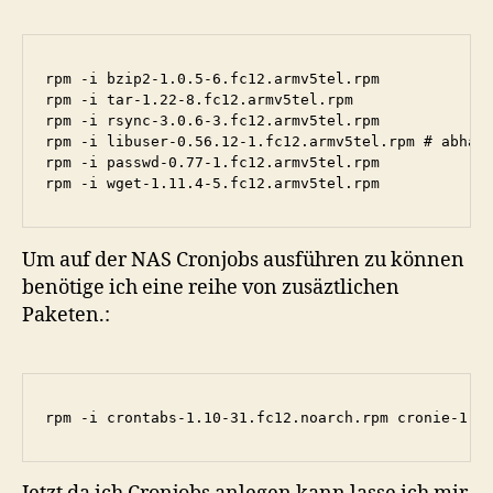
rpm -i bzip2-1.0.5-6.fc12.armv5tel.rpm

rpm -i tar-1.22-8.fc12.armv5tel.rpm

rpm -i rsync-3.0.6-3.fc12.armv5tel.rpm

rpm -i libuser-0.56.12-1.fc12.armv5tel.rpm # abhäng
rpm -i passwd-0.77-1.fc12.armv5tel.rpm

rpm -i wget-1.11.4-5.fc12.armv5tel.rpm
Um auf der NAS Cronjobs ausführen zu können
benötige ich eine reihe von zusäztlichen
Paketen.:
rpm -i crontabs-1.10-31.fc12.noarch.rpm cronie-1.4