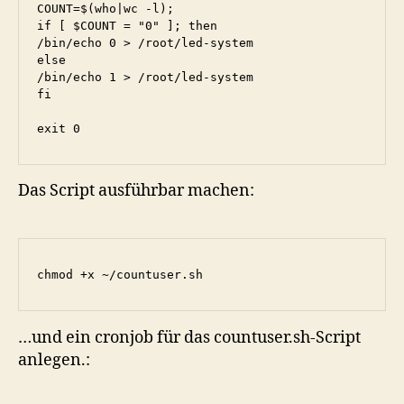
COUNT=$(who|wc -l);

if [ $COUNT = "0" ]; then

/bin/echo 0 > /root/led-system

else

/bin/echo 1 > /root/led-system

fi

exit 0
Das Script ausführbar machen:
chmod +x ~/countuser.sh
…und ein cronjob für das countuser.sh-Script
anlegen.: