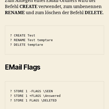
Zum Anlegen eines EMail-Ordners wird der
Befehl
CREATE
verwendet, zum umbenennen
RENAME
und zum löschen der Befehl
DELETE
.
? CREATE Test

? RENAME Test temptare

? DELETE temptare
EMail Flags
? STORE 1 -FLAGS \SEEN

? STORE 1 +FLAGS \Answered

? STORE 1 FLAGS \DELETED