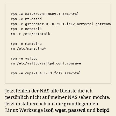
rpm -e nas-tr-20110609-1.armv5tel

rpm -e mt-daapd

rpm -e gstreamer-0.10.25-1.fc12.armv5tel gstreamer-
rpm -e netatalk

rm -r /etc/netatalk

rpm -e minidlna

rm /etc/minidlna*

rpm -e vsftpd

rm /etc/vsftpd/vsftpd.conf.rpmsave

rpm -e cups-1.4.1-13.fc12.armv5tel
Jetzt fehlen der NAS alle Dienste die ich
persönlich nicht auf meiner NAS sehen möchte.
Jetzt installiere ich mit die grundlegenden
Linux Werkzeige
lsof
,
wget
,
passwd
und
bzip2