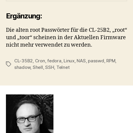
Ergänzung:
Die alten root Passwörter für die CL-25B2, „root“
und „toor“ scheinen in der Aktuellen Firmware
nicht mehr verwendet zu werden.
CL-35B2
,
Cron
,
fedora
,
Linux
,
NAS
,
passwd
,
RPM
,
Schlagwörter
shadow
,
Shell
,
SSH
,
Telnet