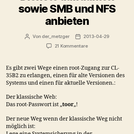
sowie SMB und NFS
anbieten
Von
der_metzger
2013-04-29
Beitragsautor
Veröffentlichungsdatum
zu
21 Kommentare
CL-
35B2
hacken,
Es gibt zwei Wege einen root-Zugang zur CL-
Dienste
35B2 zu erlangen, einen für alte Versionen des
aufräumen
Systems und einen für aktuelle Versionen.:
sowie
SMB
Der klassische Web:
und
Das root-Passwort ist „
toor
„!
NFS
anbieten
Der neue Weg wenn der klassische Weg nicht
möglich ist:
Lege eine Systemsicherung in der