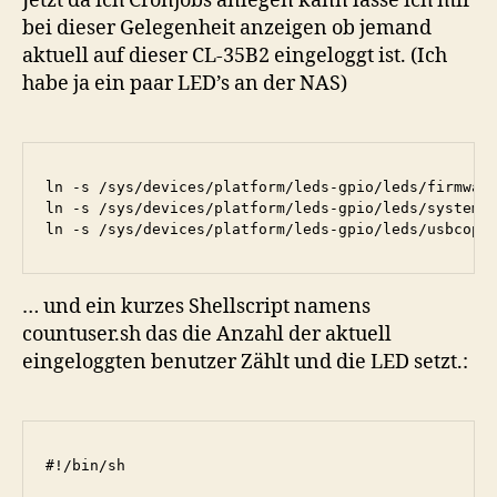
Jetzt da ich Cronjobs anlegen kann lasse ich mir
bei dieser Gelegenheit anzeigen ob jemand
aktuell auf dieser CL-35B2 eingeloggt ist. (Ich
habe ja ein paar LED’s an der NAS)
ln -s /sys/devices/platform/leds-gpio/leds/firmware
ln -s /sys/devices/platform/leds-gpio/leds/system/b
ln -s /sys/devices/platform/leds-gpio/leds/usbcopy
… und ein kurzes Shellscript namens
countuser.sh das die Anzahl der aktuell
eingeloggten benutzer Zählt und die LED setzt.:
#!/bin/sh
