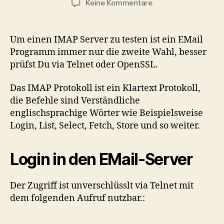
zu
Keine Kommentare
IMAP
über
die
Um einen IMAP Server zu testen ist ein EMail
Shell
Programm immer nur die zweite Wahl, besser
testen
prüfst Du via Telnet oder OpenSSL.
Das IMAP Protokoll ist ein Klartext Protokoll,
die Befehle sind Verständliche
englischsprachige Wörter wie Beispielsweise
Login, List, Select, Fetch, Store und so weiter.
Login in den EMail-Server
Der Zugriff ist unverschlüsslt via Telnet mit
dem folgenden Aufruf nutzbar.: