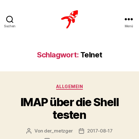
Suchen
Menü
Loteks
Schlagwort:
Telnet
Kategorien
ALLGEMEIN
IMAP über die Shell
testen
Von
der_metzger
2017-08-17
Beitragsautor
Veröffentlichungsdatum