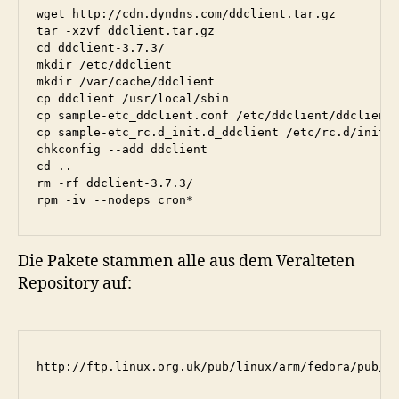
wget http://cdn.dyndns.com/ddclient.tar.gz

tar -xzvf ddclient.tar.gz

cd ddclient-3.7.3/

mkdir /etc/ddclient

mkdir /var/cache/ddclient

cp ddclient /usr/local/sbin

cp sample-etc_ddclient.conf /etc/ddclient/ddclient.
cp sample-etc_rc.d_init.d_ddclient /etc/rc.d/init.d
chkconfig --add ddclient

cd ..

rm -rf ddclient-3.7.3/

rpm -iv --nodeps cron*
Die Pakete stammen alle aus dem Veralteten
Repository auf:
http://ftp.linux.org.uk/pub/linux/arm/fedora/pub/f