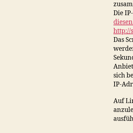
zusamm
Die IP
diesen
http://
Das Sc
werden
Sekund
Anbiet
sich b
IP-Adr
Auf Li
anzule
ausfüh