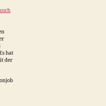
 auch
en
er
S
Es hat
it der
ronjob
n