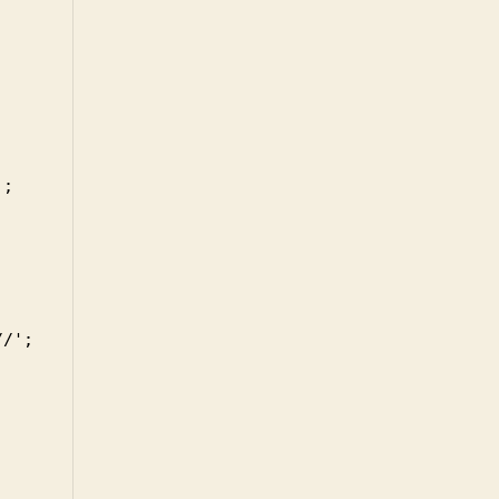
;

/';
