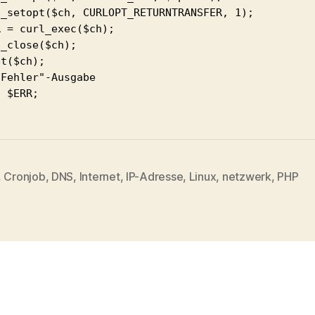
l_setopt($ch, CURLOPT_RETURNTRANSFER, 1);

 = curl_exec($ch);

_close($ch);

t($ch);

Fehler"-Ausgabe

 $ERR;

,
Cronjob
,
DNS
,
Internet
,
IP-Adresse
,
Linux
,
netzwerk
,
PHP
rter