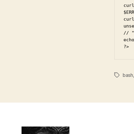
cur
$ERR
curl
unse
// "
echo
?>
bash
Schlagwö