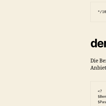
*/1
de
Die Be
Anbie
<?

$Ben
$Pas