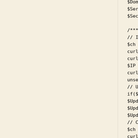
$Dom
$Ser
$Sec
/***
// I
$ch 
cur
cur
$IP 
curl
unse
// U
if(
$Upd
$Up
$Upd
// C
$ch 
cur