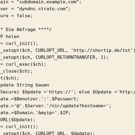
ain = "subdomain.example.com";

ver = "dyndns.strato.com";

ure = false;

* Die Abfrage ****/

P holen

= curl_init();

l_setopt($ch, CURLOPT_URL, 'http://shortip.de/txt')
l_setopt($ch, CURLOPT_RETURNTRANSFER, 1);

= curl_exec($ch);

_close($ch);

t($ch);

pdate String bauen

$Secure) $Update ='https://'; else $Update ='http:/
ate.=$Benutzer.':'.$Passwort;

date.='@'.$Server.'/nic/update?hostname=';

ate.=$Domain.'&myip='.$IP;

URL($Update);

= curl_init();

l_setopt($ch, CURLOPT_URL, $Update);
