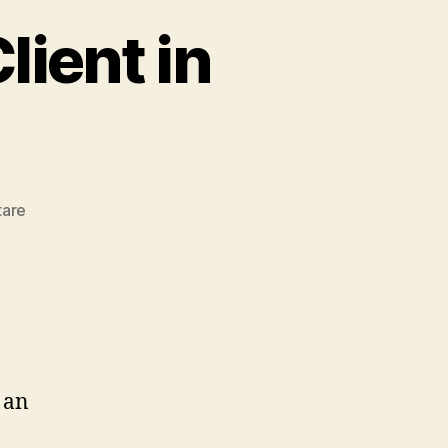
lient in
zu
are
Der
Kleinste
DynDNS
Client
in
PHP
 an