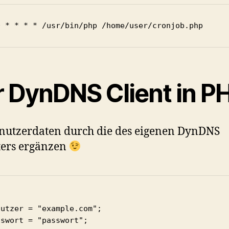
0 * * * * /usr/bin/php /home/user/cronjob.php
r DynDNS Client in P
nutzerdaten durch die des eigenen DynDNS
ters ergänzen
utzer = "example.com";

swort = "passwort";
