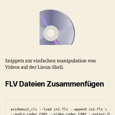
Snippets zur einfachen manipulation von
Videos auf der Linux-Shell.
FLV Dateien Zusammenfügen
avidemux2_cli --load in1.flv --append in2.flv \

--audio-codec COPY --video-codec COPY --output-for