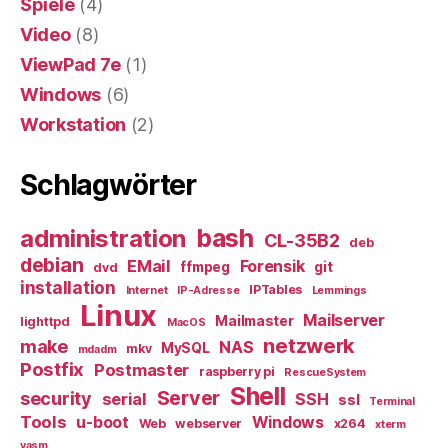
Spiele
(4)
Video
(8)
ViewPad 7e
(1)
Windows
(6)
Workstation
(2)
Schlagwörter
bash
administration
CL-35B2
deb
debian
EMail
Forensik
ffmpeg
git
dvd
installation
IPTables
Internet
IP-Adresse
Lemmings
Linux
Mailserver
Mailmaster
lighttpd
MacOS
netzwerk
make
NAS
MySQL
mkv
mdadm
Postfix
Postmaster
raspberry pi
RescueSystem
Shell
Server
security
serial
SSH
ssl
Terminal
Tools
u-boot
Windows
Web
webserver
x264
xterm
yasm