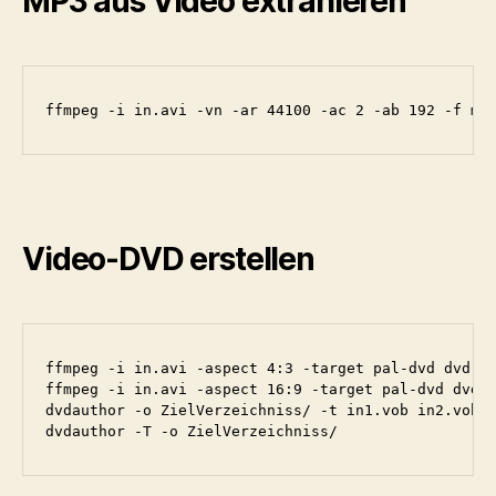
MP3 aus Video extrahieren
ffmpeg -i in.avi -vn -ar 44100 -ac 2 -ab 192 -f mp
Video-DVD erstellen
ffmpeg -i in.avi -aspect 4:3 -target pal-dvd dvd.vo
ffmpeg -i in.avi -aspect 16:9 -target pal-dvd dvd.v
dvdauthor -o ZielVerzeichniss/ -t in1.vob in2.vob i
dvdauthor -T -o ZielVerzeichniss/