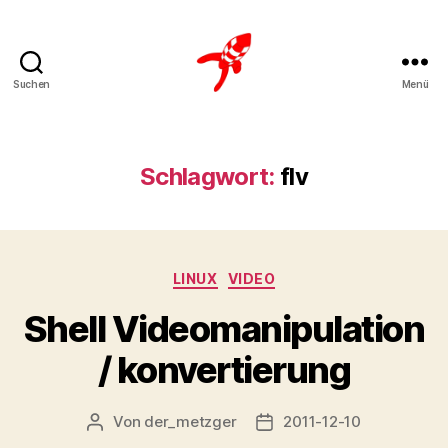
Suchen
Menü
Loteks
Schlagwort:
flv
Kategorien
LINUX
VIDEO
Shell Videomanipulation
/ konvertierung
Von
der_metzger
2011-12-10
Beitragsautor
Veröffentlichungsdatum