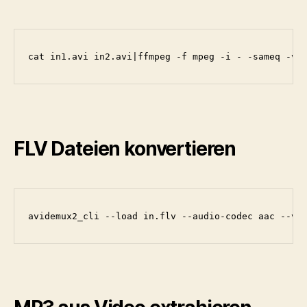
cat in1.avi in2.avi|ffmpeg -f mpeg -i - -sameq -vc
FLV Dateien konvertieren
avidemux2_cli --load in.flv --audio-codec aac --vi