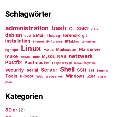
Schlagwörter
bash
administration
CL-35B2
deb
debian
EMail
Forensik
ffmpeg
git
dvd
installation
IPTables
Internet
IP-Adresse
Lemmings
Linux
Mailserver
Mailmaster
lighttpd
MacOS
netzwerk
make
NAS
MySQL
mkv
mdadm
Postfix
Postmaster
raspberry pi
RescueSystem
Shell
Server
security
serial
SSH
ssl
Terminal
Tools
u-boot
Windows
Web
webserver
x264
xterm
yasm
Kategorien
80'er
(2)