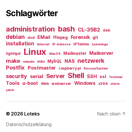
Schlagwörter
bash
administration
CL-35B2
deb
debian
EMail
Forensik
ffmpeg
git
dvd
installation
IPTables
Internet
IP-Adresse
Lemmings
Linux
Mailserver
Mailmaster
lighttpd
MacOS
netzwerk
make
NAS
MySQL
mkv
mdadm
Postfix
Postmaster
raspberry pi
RescueSystem
Shell
Server
security
serial
SSH
ssl
Terminal
Tools
u-boot
Windows
Web
webserver
x264
xterm
yasm
© 2026
Loteks
Nach oben
↑
Datenschutzerklärung