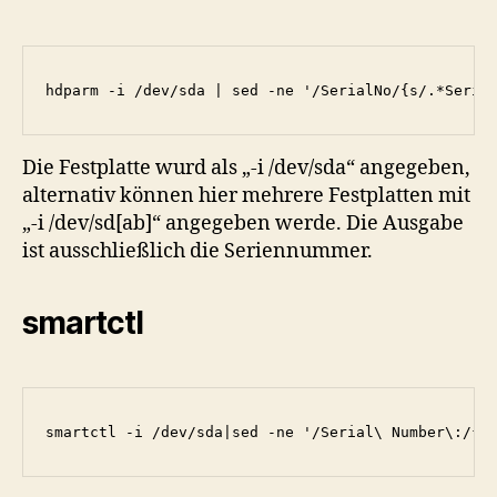
hdparm -i /dev/sda | sed -ne '/SerialNo/{s/.*Seria
Die Festplatte wurd als „-i /dev/sda“ angegeben,
alternativ können hier mehrere Festplatten mit
„-i /dev/sd[ab]“ angegeben werde. Die Ausgabe
ist ausschließlich die Seriennummer.
smartctl
smartctl -i /dev/sda|sed -ne '/Serial\ Number\:/{s