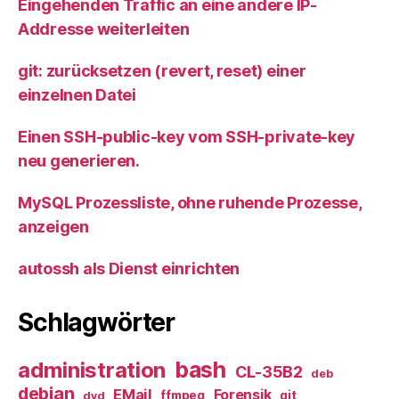
Eingehenden Traffic an eine andere IP-
Addresse weiterleiten
git: zurücksetzen (revert, reset) einer
einzelnen Datei
Einen SSH-public-key vom SSH-private-key
neu generieren.
MySQL Prozessliste, ohne ruhende Prozesse,
anzeigen
autossh als Dienst einrichten
Schlagwörter
bash
administration
CL-35B2
deb
debian
EMail
Forensik
ffmpeg
git
dvd