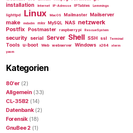
installation
IPTables
Internet
IP-Adresse
Lemmings
Linux
Mailserver
Mailmaster
lighttpd
MacOS
netzwerk
make
NAS
MySQL
mkv
mdadm
Postfix
Postmaster
raspberry pi
RescueSystem
Shell
Server
security
serial
SSH
ssl
Terminal
Tools
u-boot
Windows
Web
webserver
x264
xterm
yasm
Kategorien
80'er
(2)
Allgemein
(33)
CL-35B2
(14)
Datenbank
(2)
Forensik
(18)
GnuBee 2
(1)