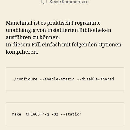
zu
Keine Kommentare
Linux
anwendungen
statisch
Manchmal ist es praktisch Programme
kompilieren
unabhängig von installierten Bibliotheken
ausführen zu können.
In diesem Fall einfach mit folgenden Optionen
kompilieren.
./configure --enable-static --disable-shared
make  CFLAGS="-g -O2 --static"