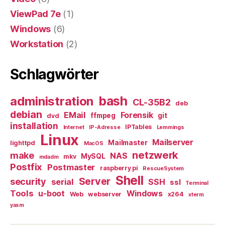
ViewPad 7e
(1)
Windows
(6)
Workstation
(2)
Schlagwörter
bash
administration
CL-35B2
deb
debian
EMail
Forensik
ffmpeg
git
dvd
installation
IPTables
Internet
IP-Adresse
Lemmings
Linux
Mailserver
Mailmaster
lighttpd
MacOS
netzwerk
make
NAS
MySQL
mkv
mdadm
Postfix
Postmaster
raspberry pi
RescueSystem
Shell
Server
security
serial
SSH
ssl
Terminal
Tools
u-boot
Windows
Web
webserver
x264
xterm
yasm