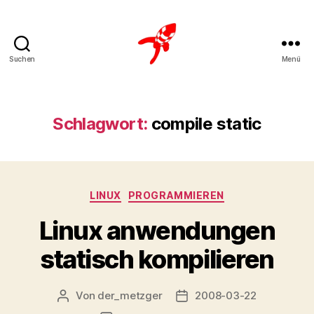
Suchen
Menü
Loteks
Schlagwort:
compile static
Kategorien
LINUX
PROGRAMMIEREN
Linux anwendungen
statisch kompilieren
Von
der_metzger
2008-03-22
Beitragsautor
Veröffentlichungsdatum