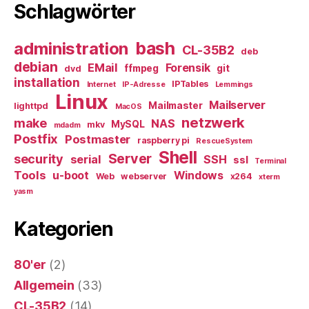
Schlagwörter
bash
administration
CL-35B2
deb
debian
EMail
Forensik
ffmpeg
git
dvd
installation
IPTables
Internet
IP-Adresse
Lemmings
Linux
Mailserver
Mailmaster
lighttpd
MacOS
netzwerk
make
NAS
MySQL
mkv
mdadm
Postfix
Postmaster
raspberry pi
RescueSystem
Shell
Server
security
serial
SSH
ssl
Terminal
Tools
u-boot
Windows
Web
webserver
x264
xterm
yasm
Kategorien
80'er
(2)
Allgemein
(33)
CL-35B2
(14)